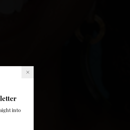
letter
aight into