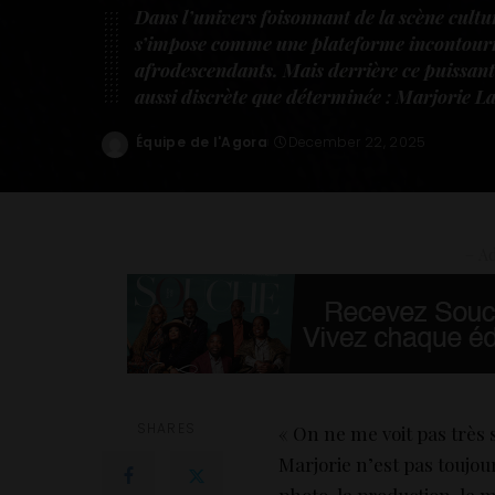
Dans l’univers foisonnant de la scène cult
s’impose comme une plateforme incontournab
afrodescendants. Mais derrière ce puissan
aussi discrète que déterminée : Marjorie L
Équipe de l'Agora
December 22, 2025
Posted
by
– Ad
SHARES
« On ne me voit pas très 
Marjorie n’est pas toujour
photo, la production, le 