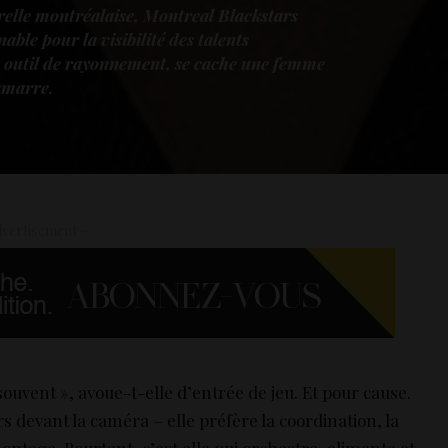
urelle montréalaise, Montreal Blackstars
le pour la visibilité des talents
t outil de rayonnement, se cache une femme
amarre.
vertisement –
souvent », avoue-t-elle d’entrée de jeu. Et pour cause.
s devant la caméra – elle préfère la coordination, la
montage. Pourtant, c’est elle qui orchestre, alimente et